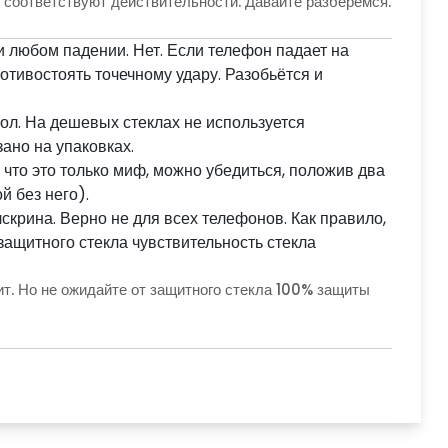
 соответствуют действительности. Давайте разберёмся.
и любом падении. Нет. Если телефон падает на
отивостоять точечному удару. Разобьётся и
л. На дешевых стеклах не используется
зано на упаковках.
 что это только миф, можно убедиться, положив два
й без него).
скрина. Верно не для всех телефонов. Как правило,
защитного стекла чувствительность стекла
ит. Но не ожидайте от защитного стекла 100% защиты