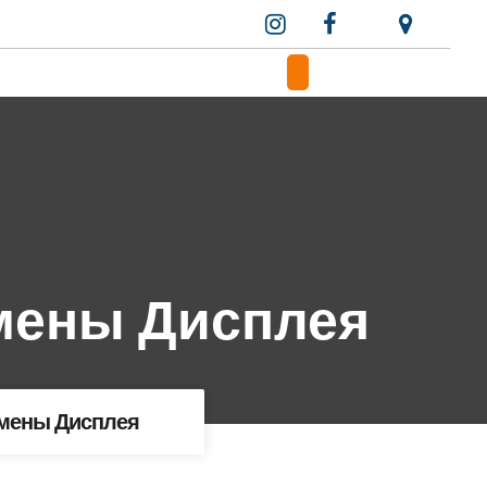
амены Дисплея
амены Дисплея