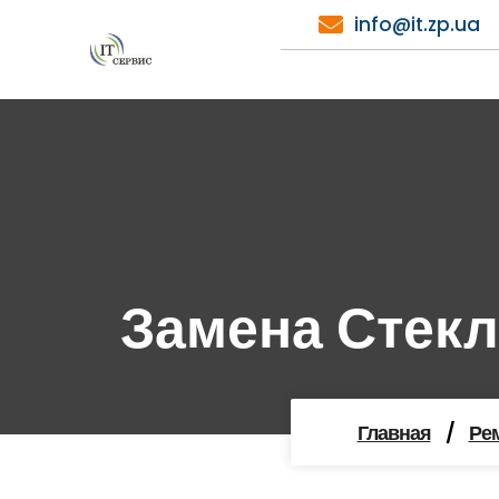
Перейти
info@it.zp.ua
к
содержимому
Замена Стекл
Главная
/
Ре