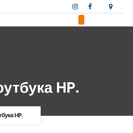
утбука HP.
бука HP.