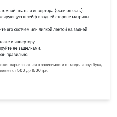
емной платы и инвертора (если он есть).
фиксирующую шлейф к задней стороне матрицы.
те его скотчем или липкой лентой на задней
лате и инвертору.
ируйте ее защелками.
ран правильно.
жет варьироваться в зависимости от модели ноутбука,
авляет от 500 до 1500 грн.