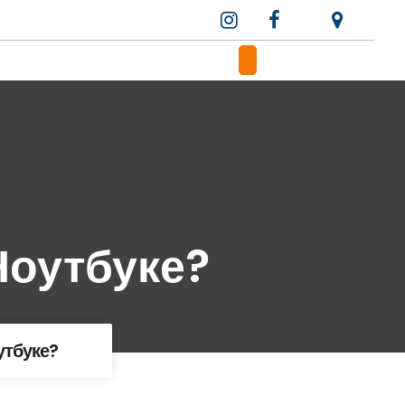
Ноутбуке?
утбуке?