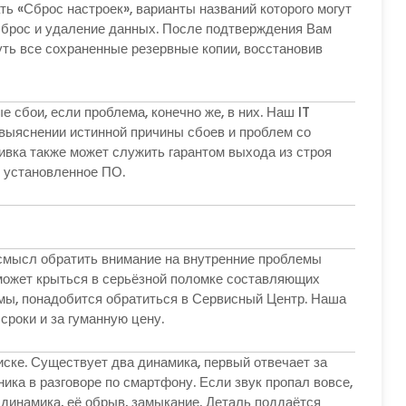
ть «Сброс настроек», варианты названий которого могут
 сброс и удаление данных. После подтверждения Вам
ть все сохраненные резервные копии, восстановив
сбои, если проблема, конечно же, в них. Наш IT
 выяснении истинной причины сбоев и проблем со
ивка также может служить гарантом выхода из строя
ь установленное ПО.
смысл обратить внимание на внутренние проблемы
 может крыться в серьёзной поломке составляющих
мы, понадобится обратиться в Сервисный Центр. Наша
сроки и за гуманную цену.
иске. Существует два динамика, первый отвечает за
ика в разговоре по смартфону. Если звук пропал вовсе,
 динамика, её обрыв, замыкание. Деталь поддаётся