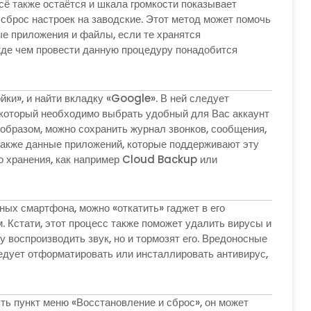
сё также остаётся и шкала громкости показывает
сброс настроек на заводские. Этот метод может помочь
ые приложения и файлы, если те хранятся
жде чем провести данную процедуру понадобится
йки», и найти вкладку «Google». В ней следует
 который необходимо выбрать удобный для Вас аккаунт
образом, можно сохранить журнал звонков, сообщения,
 также данные приложений, которые поддерживают эту
о хранения, как например Cloud Backup или
ных смартфона, можно «откатить» гаджет в его
. Кстати, этот процесс также поможет удалить вирусы и
воспроизводить звук, но и тормозят его. Вредоносные
ледует отформатировать или инсталлировать антивирус,
ть пункт меню «Восстановление и сброс», он может