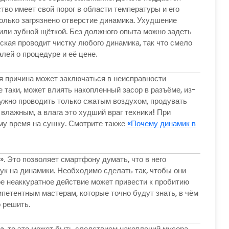
тво имеет свой порог в области температуры и его
олько загрязнено отверстие динамика. Ухудшение
или зубной щёткой. Без должного опыта можно задеть
кая проводит чистку любого динамика, так что смело
ей о процедуре и её цене.
ая причина может заключаться в неисправности
е таки, может влиять накопленный засор в разъёме, из-
 нужно проводить только сжатым воздухом, продувать
 влажным, а влага это худший враг техники! При
ему время на сушку. Смотрите также
«Почему динамик в
. Это позволяет смартфону думать, что в него
ук на динамики. Необходимо сделать так, чтобы они
ое неаккуратное действие может привести к пробитию
петентным мастерам, которые точно будут знать, в чём
 решить.
а
, то это может быть следствием накоплений мусора