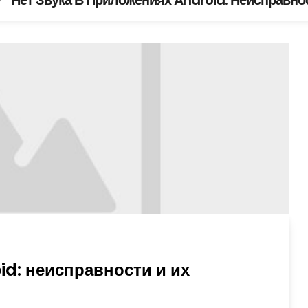
Нет Звука В Приложениях Android: Неисправно
/
id: неисправности и их