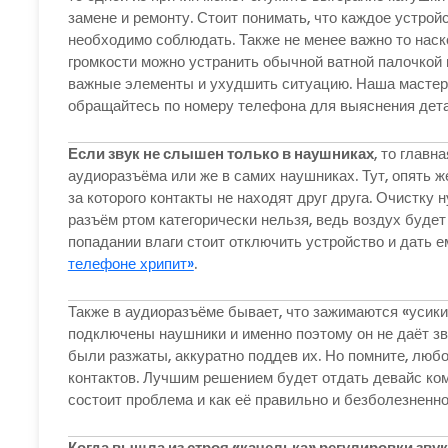
замене и ремонту. Стоит понимать, что каждое устройс
необходимо соблюдать. Также не менее важно то наск
громкости можно устранить обычной ватной палочкой 
важные элементы и ухудшить ситуацию. Наша мастерс
обращайтесь по номеру телефона для выяснения детал
Если звук не слышен только в наушниках
, то главн
аудиоразъёма или же в самих наушниках. Тут, опять ж
за которого контакты не находят друг друга. Очистку
разъём ртом категорически нельзя, ведь воздух будет
попадании влаги стоит отключить устройство и дать 
телефоне хрипит»
.
Также в аудиоразъёме бывает, что зажимаются «усики»
подключены наушники и именно поэтому он не даёт зв
были разжаты, аккуратно поддев их. Но помните, люб
контактов. Лучшим решением будет отдать девайс ком
состоит проблема и как её правильно и безболезненно
Когда вышла из строя «качелька» регулировки звук