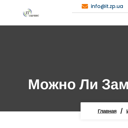
Перейти
info@it.zp.ua
к
содержимому
Можно Ли Зам
Главная
/