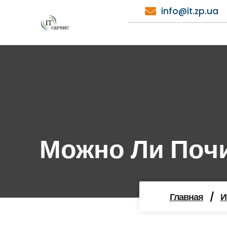
Перейти
info@it.zp.ua
к
содержимому
Можно Ли Почи
Главная
/
И