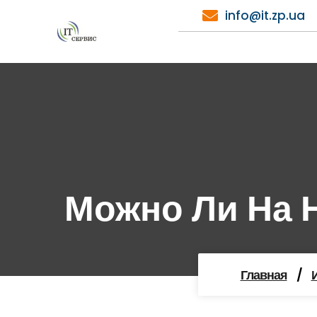
Перейти
info@it.zp.ua
к
содержимому
Можно Ли На 
Главная
/