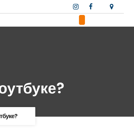
оутбуке?
тбуке?