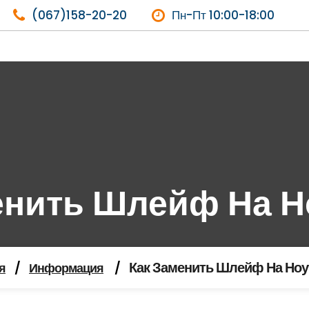
(067)158-20-20
Пн-Пт 10:00-18:00
енить Шлейф На Н
Как Заменить Шлейф На Ноу
я
/
Информация
/