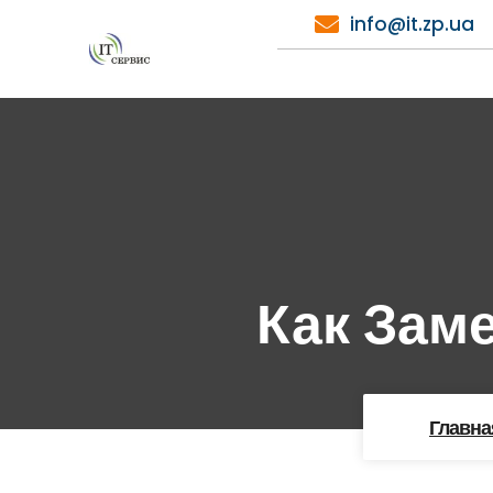
Перейти
info@it.zp.ua
к
содержимому
Как Зам
Главна