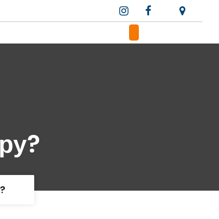
ру?
?