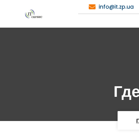
Перейти
info@it.zp.ua
к
содержимому
Гд
Г